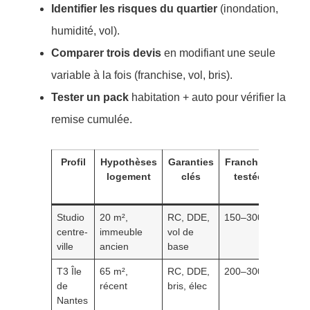
Identifier les risques du quartier
(inondation,
humidité, vol).
Comparer trois devis
en modifiant une seule
variable à la fois (franchise, vol, bris).
Tester un pack
habitation + auto pour vérifier la
remise cumulée.
Profil
Hypothèses
Garanties
Franchise
Bud
logement
clés
testée
assur
estim
Studio
20 m²,
RC, DDE,
150–300 €
10–1
centre-
immeuble
vol de
€/moi
ville
ancien
base
T3 Île
65 m²,
RC, DDE,
200–300 €
16–2
de
récent
bris, élec
€/moi
Nantes