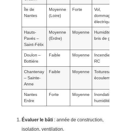
Île de
Moyenne
Forte
Vol,
Neut
Nantes
(Loire)
dommages
légè
électriques
hau
Hauts-
Moyenne
Moyenne
Humidité,
Neu
Pavés –
(Erdre)
bris de glace
Saint-Félix
Doulon –
Faible
Moyenne
Incendie,
Mod
Bottière
RC
Chantenay
Faible
Moyenne
Toitures/
Neu
– Sainte-
écoulements
Anne
Nantes
Forte
Moyenne
Inondation,
Lég
Erdre
humidité
hau
Évaluer le bâti
: année de construction,
isolation, ventilation.