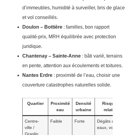
d’immeubles, humidité à surveiller, bris de glace
et vol conseillés.
Doulon – Bottière
: familles, bon rapport
qualité-prix, MRH équilibrée avec protection
juridique.
Chantenay – Sainte-Anne
: bâti varié, terrains
en pente, attention aux écoulements et toitures.
Nantes Erdre
: proximité de l’eau, choisir une
couverture catastrophes naturelles solide.
Quartier
Proximité
Densité
Risque
Effe
eau
urbaine
relatif
pr
Centre-
Faible
Forte
Dégâts des
Lég
ville /
eaux, vol
hau
Graslin