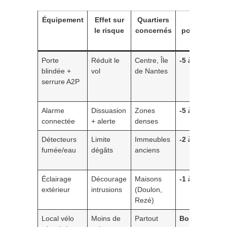
Équipement
Effet sur
Quartiers
Impact
le risque
concernés
possible sur
prime
Porte
Réduit le
Centre, Île
-5 à -10 %
blindée +
vol
de Nantes
serrure A2P
Alarme
Dissuasion
Zones
-5 à -8 %
connectée
+ alerte
denses
Détecteurs
Limite
Immeubles
-2 à -5 %
fumée/eau
dégâts
anciens
Éclairage
Décourage
Maisons
-1 à -3 %
extérieur
intrusions
(Doulon,
Rezé)
Local vélo
Moins de
Partout
Bonus non