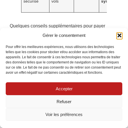
sécurisé
vols
systématique
Quelques conseils supplémentaires pour payer
moins tout en restant bien couvert :
Gérer le consentement
Pour offrir les meilleures expériences, nous utilisons des technologies
telles que les cookies pour stocker et/ou accéder aux informations des
Augmenter légèrement la franchise
si le
appareils. Le fait de consentir à ces technologies nous permettra de traiter
logement est bien sécurisé et le quartier
des données telles que le comportement de navigation ou les ID uniques
sur ce site. Le fait de ne pas consentir ou de retirer son consentement peut
maîtrisé.
avoir un effet négatif sur certaines caractéristiques et fonctions.
Regrouper les contrats
chez le même
Accepter
assureur (habitation, auto, RC) pour une remise
pack.
Refuser
Tenir un inventaire photos/factures
des biens
Voir les préférences
de valeur pour accélérer l’indemnisation.
Actualiser le capital mobilier
chaque année