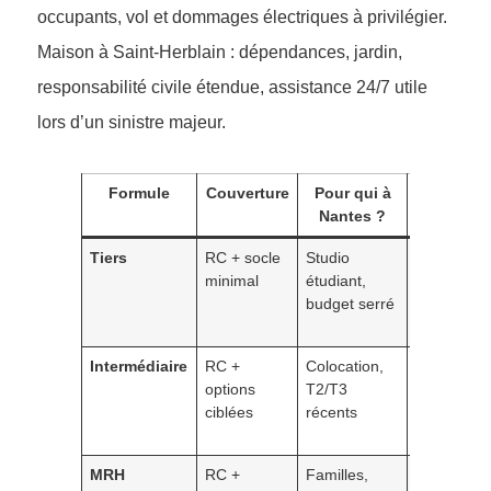
occupants, vol et dommages électriques à privilégier.
Maison à Saint-Herblain : dépendances, jardin,
responsabilité civile étendue, assistance 24/7 utile
lors d’un sinistre majeur.
Formule
Couverture
Pour qui à
Atou
Nantes ?
Tiers
RC + socle
Studio
Prix bas,
minimal
étudiant,
simplicité
budget serré
Intermédiaire
RC +
Colocation,
Personnali
options
T2/T3
bon compr
ciblées
récents
MRH
RC +
Familles,
Protection