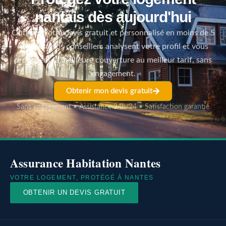
nantais dès aujourd'hui
Obtenez votre devis gratuit et personnalisé en moins de 5
minutes. Nos conseillers analysent votre profil et vous
proposent la meilleure couverture au meilleur tarif, sans
engagement.
Obtenir mon devis gratuit
Sans engagement • Assistance 24h/24 • Satisfaction garantie
Assurance Habitation Nantes
VOTRE LOGEMENT, PROTÉGÉ À NANTES
OBTENIR UN DEVIS GRATUIT