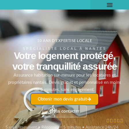
10 ANS D’EXPERTISE LOCALE
SPÉCIALISTE LOCAL À NANTES
Votre logement protégé,
votre tranquillité assurée
Assurance habitation sur-mesure pour les locataires et
propriétaires nantais. Devis gratuit et personnalisé en moins
de 5 minutes, sans engagement.
Obtenir mon devis gratuit
Nous contacter





Sans engagement • Réponse en 5 minutes • Assistance 24h/24