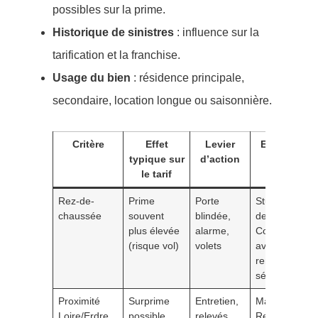
possibles sur la prime.
Historique de sinistres
: influence sur la
tarification et la franchise.
Usage du bien
: résidence principale,
secondaire, location longue ou saisonnière.
Critère
Effet
Levier
Exemple à
typique sur
d’action
Nantes
le tarif
Rez-de-
Prime
Porte
Studio près
chaussée
souvent
blindée,
de
plus élevée
alarme,
Commerce
(risque vol)
volets
avec alarme:
remise
sécurité
Proximité
Surprime
Entretien,
Maison à
Loire/Erdre
possible
relevés
Rezé proche