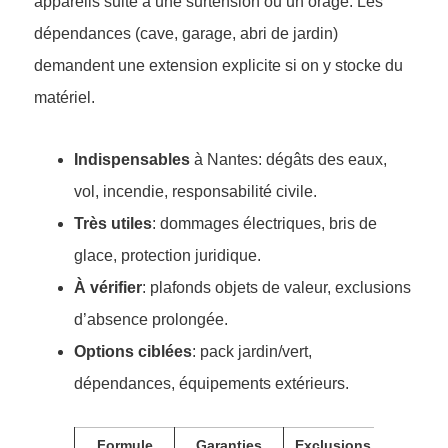
appareils suite à une surtension ou un orage. Les
dépendances (cave, garage, abri de jardin)
demandent une extension explicite si on y stocke du
matériel.
Indispensables
à Nantes: dégâts des eaux,
vol, incendie, responsabilité civile.
Très utiles
: dommages électriques, bris de
glace, protection juridique.
À vérifier
: plafonds objets de valeur, exclusions
d’absence prolongée.
Options ciblées
: pack jardin/vert,
dépendances, équipements extérieurs.
Formule
Garanties
Exclusions
Profil 