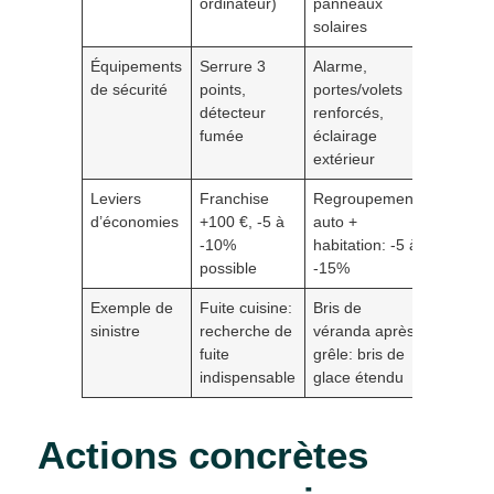
ordinateur)
panneaux
solaires
Équipements
Serrure 3
Alarme,
de sécurité
points,
portes/volets
détecteur
renforcés,
fumée
éclairage
extérieur
Leviers
Franchise
Regroupement
d’économies
+100 €, -5 à
auto +
-10%
habitation: -5 à
possible
-15%
Exemple de
Fuite cuisine:
Bris de
sinistre
recherche de
véranda après
fuite
grêle: bris de
indispensable
glace étendu
Actions concrètes