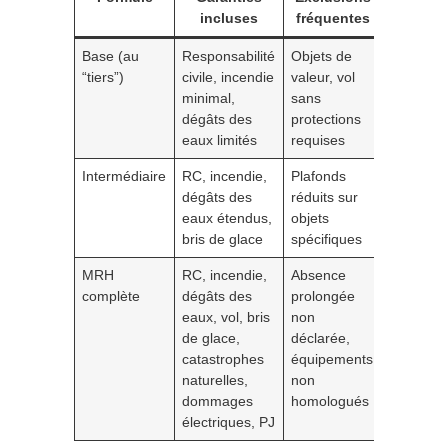
incluses
fréquentes
Base (au
Responsabilité
Objets de
Étudiant
“tiers”)
civile, incendie
valeur, vol
studio, b
minimal,
sans
serré, fai
dégâts des
protections
valeur
eaux limités
requises
mobilière
Intermédiaire
RC, incendie,
Plafonds
Couple e
dégâts des
réduits sur
T2/T3,
eaux étendus,
objets
équipem
bris de glace
spécifiques
standard
MRH
RC, incendie,
Absence
Famille 
complète
dégâts des
prolongée
maison,
eaux, vol, bris
non
dépenda
de glace,
déclarée,
équipem
catastrophes
équipements
extérieur
naturelles,
non
dommages
homologués
électriques, PJ