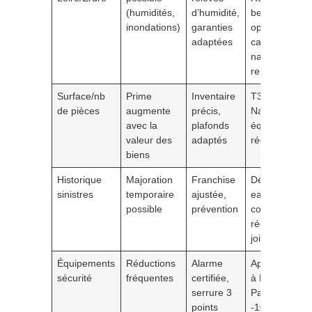
(humidités,
d’humidité,
berge:
inondations)
garanties
option
adaptées
catastrophes
naturelles
renforcée
Surface/nb
Prime
Inventaire
T3 à l’Île de
de pièces
augmente
précis,
Nantes avec
avec la
plafonds
équipements
valeur des
adaptés
récents
biens
Historique
Majoration
Franchise
Dégât des
sinistres
temporaire
ajustée,
eaux 2024:
possible
prévention
contrôle
régulier des
joints
Équipements
Réductions
Alarme
Appartement
sécurité
fréquentes
certifiée,
à Hauts-
serrure 3
Pavés: -5 à
points
-10% selon