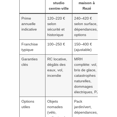
studio
maison à
centre-ville
Rezé
Prime
120–220 €
240–420 €
annuelle
selon
selon surface,
indicative
sécurité et
dépendances,
historique
options
Franchise
100–250 €
150–400 €
typique
(ajustable)
Garanties
RC locative,
MRH
clés
dégâts des
complète: vol,
eaux, vol,
bris de glace,
incendie
catastrophes
naturelles,
dommages
électriques, PJ
Options
Objets
Pack
utiles
nomades
jardin/vert,
(vélo,
dépendances,