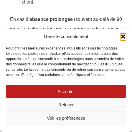
client.
En cas d’
absence prolongée
(souvent au-delà de 90
jours cumulés), négocier la suppression des clauses
Gérer le consentement
d’inhabitation ou opter pour des solutions qui
garantissent la permanence de la couverture vol et
Pour offrir les meilleures expériences, nous utilisons des technologies
telles que les cookies pour stocker et/ou accéder aux informations des
dégâts des eaux. Pour un logement nantais exposé
appareils. Le fait de consentir à ces technologies nous permettra de traiter
des données telles que le comportement de navigation ou les ID uniques
aux orages d’été, inclure les
dommages électriques
sur ce site. Le fait de ne pas consentir ou de retirer son consentement peut
avoir un effet négatif sur certaines caractéristiques et fonctions.
reste pertinent.
Accepter
Cette vidéo aide à distinguer les contextes où l’on
gagne à rester en ligne de ceux où l’expertise
Refuser
humaine d’un agent ou d’un courtier accélère et
Voir les préférences
sécurise réellement la décision.