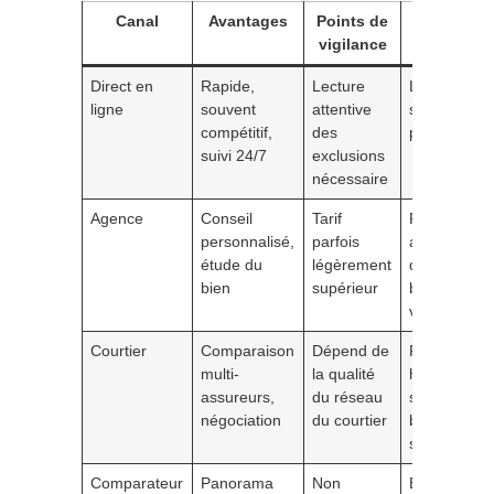
Canal
Avantages
Points de
Pour qui 
vigilance
Nantes ?
Direct en
Rapide,
Lecture
Locataires 
ligne
souvent
attentive
studio, actif
compétitif,
des
pressés
suivi 24/7
exclusions
nécessaire
Agence
Conseil
Tarif
Propriétaire
personnalisé,
parfois
avec
étude du
légèrement
dépendance
bien
supérieur
biens de
valeur
Courtier
Comparaison
Dépend de
Profils avec
multi-
la qualité
historique d
assureurs,
du réseau
sinistres,
négociation
du courtier
besoins
spécifiques
Comparateur
Panorama
Non
Ébauche de